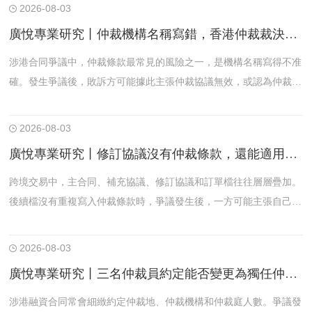
2026-08-03
廣悅專業研究丨仲裁機構名稱寫錯，香港仲裁裁決還能在內地執行嗎——從柳某申請認可和執行香港仲裁裁決案看瑕疵仲裁條款的解釋路徑
涉港合同爭議中，仲裁條款最常見的風險之一，是機構名稱寫得不准
確。發生爭議後，敗訴方可能據此主張仲裁協議無效，或認為仲裁程
式應按臨時仲裁處理，從而阻卻裁決認可與執行。最高人民法院發佈
的柳某申請認可和執行香港仲裁裁決案，展示了內地法院如何查明和
2026-08-03
適用香港法律，對瑕疵仲裁機構名稱進行目的性解釋。
廣悅專業研究丨修訂協議沒有仲裁條款，還能適用原供應協議的香港仲裁約定嗎——從W公司案看“援引檔”構成書面仲裁協議
跨境交易中，主合同、補充協議、修訂協議和訂單檔往往層層疊加。
後續檔沒有重複寫入仲裁條款時，爭議發生後，一方可能主張自己並
未簽署含仲裁條款的檔，或者修訂協議本身沒有仲裁約定，因而不存
在有效仲裁協議。最高人民法院發佈的W公司申請認可和執行香港仲
2026-08-03
裁裁決案，正是圍繞“援引檔能否構成書面仲裁協議”展開。
廣悅專業研究丨三名仲裁員約定能否變更為獨任仲裁員——從某金融公司申請認可和執行香港仲裁裁決案看程式自治邊界
涉港融資合同常會細緻約定仲裁地、仲裁機構和仲裁庭人數。爭議發