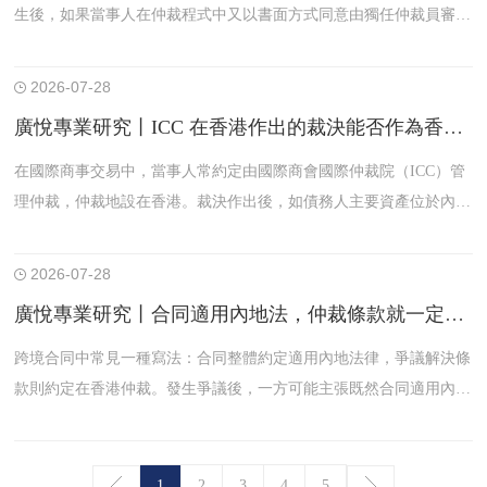
生後，如果當事人在仲裁程式中又以書面方式同意由獨任仲裁員審
理，一方能否在敗訴後反過來主張仲裁庭組成違反原合同約定，並據
此阻卻香港仲裁裁決在內地認可與執行？最高人民法院發佈的支持香
2026-07-28
港仲裁典型案例中，某金融公司申請認可和執行香港仲裁裁決案，對
廣悅專業研究丨ICC 在香港作出的裁決能否作為香港裁決在內地執行——從德國 SE 公司案看裁決籍屬與程式抗辯邊界
這一問題提供了清晰答案。
在國際商事交易中，當事人常約定由國際商會國際仲裁院（ICC）管
理仲裁，仲裁地設在香港。裁決作出後，如債務人主要資產位於內
地，申請人通常需要向內地法院申請認可和執行。此時，常見抗辯包
括：ICC 不是香港本地機構，裁決是否屬於香港裁決；仲裁程式中是
2026-07-28
否存在程式令違反、檔遲交、仲裁員任命瑕疵；執行是否違反內地社
廣悅專業研究丨合同適用內地法，仲裁條款就一定適用內地法嗎——從天津某酒店管理公司案看涉港仲裁協議准據法
會公共利益。
跨境合同中常見一種寫法：合同整體約定適用內地法律，爭議解決條
款則約定在香港仲裁。發生爭議後，一方可能主張既然合同適用內地
法，仲裁條款效力也應按內地法判斷，並進一步以機構名稱表述不准
確、仲裁機構不明確等理由否定仲裁條款效力。
1
2
3
4
5