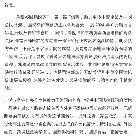
報導。
為積極回應國家“ 一帶一路 ”倡議，助力更多中資企業及中國
公民出海， 廣悅律師事務所正式佈局香港， 於 2024 年 6 月獲批香
港 註冊境外律師事務所 。同時，廣悅律師事務所與前香港律師會會
長陳 澤銘律師所在的香港蕭一峰律師行正式簽署協議聯營 。此次雙
方合作，不僅是兩家律所間的聯營，更是粵港兩地律師協會領導的
一次深 度合作，體現了香港與內地法律界對於涉外法治建設的高度
重視，和粵港兩地律師共同推進法治建設、共同推動粵港澳大灣區
法律服務業發展的決心，也是司法部黨組五點希望和中華全國律協
提出要積極推 進涉外法治建設，與港澳律師界加強合作的具體實
踐。
广悦（香港）办公室将致力于为国内外客户提供中国法律顾问服廣悅
（香港）辦公室將致力於為國內外客戶提供中國法律顧問服務，已經
開展的業務方向有境外訴訟爭議解決、境外投資、家庭信託， 未來
更會專注於滿足中國企業“ 走出去 ”的多元化需求，特別是在境 外投
融資、跨境破產與清算 、國際訴訟與仲裁 、國際貿易、數據合規、