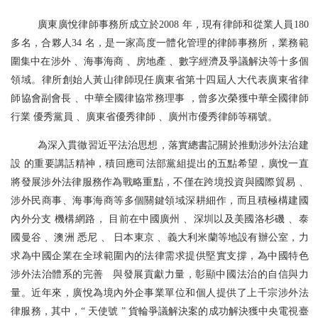
廣東廣悅律師事務所成立於2008 年，現有律師和從業人員180
多名，合夥人34 名，是一家高度一體化管理的律師事務所，業務範
圍集中在涉外 、海事海商 、房地產 、數字經濟及爭議解決等十多個
領域。律所創始人黃山律師現任廣東省第十四屆人大代表廣東省律
師協會副會長 、中華全國律協常務理事 ，曾多次榮獲中華全國律師
行業 優秀黨員 、廣東省優秀律師 、廣州市優秀律師等稱號。
為深入貫徹習近平法治思想，落實總書記關於推動涉外法治建
設 的重要講話精神，積回應司法部黨組提出的五點希望，廣悅一直
將發展涉外法律服務作為戰略重點，不僅在跨境投資與國際貿易 、
涉外民商事、海事海商等多個關鍵領域深耕細作，而且積極構建國
內外分支 機構網路， 目前在中國廣州 、深圳以及美國洛杉磯 、泰
國曼谷 、澳洲 悉尼 、 日本東京 、義大利米蘭等地設有辦公室，力
求為中國企業在全球範圍內的法律需求提供堅實支撐，為中國特色
涉外法治體系的完善 與發展貢獻力量，彰顯中國法治的自信與力
量。近年來，廣悅為境內外企事業單位和個人提供了上千宗涉外法
律服務，其中，“ 天使號 ” 貨輪爭議解決案的成功解決獲中央電視臺