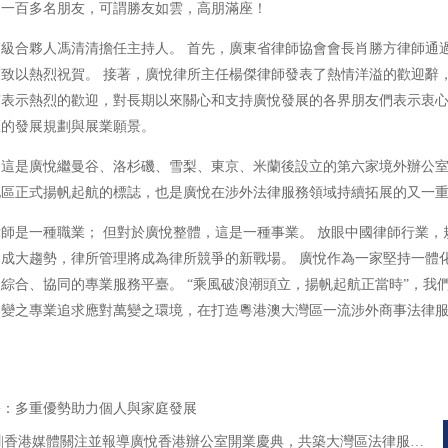
的一百多名朋友，可謂勝友如雲，高朋滿座！
級合夥人馮清清擔任主持人。 首先，廣東省律師協會會長肖勝方律師通
致以熱烈祝賀。 接著，廣悅律所主任楊傑律師發表了熱情洋溢的歡迎辭
賓表示熱烈的歡迎，對長期以來關心和支持廣悅發展的各界朋友們表示衷
區的發展規劃與展業願景。
這是廣悅繼曼谷、洛杉磯、雪梨、東京、米蘭後設立的第六家境外辦公室
地區正式揚帆起航的標誌，也是廣悅在涉外法律服務領域持續拓展的又一
師是一種職業； 但對於廣悅整體，這是一種事業。 放眼中國律師行業，
成大趨勢，律所管理將成為律所競爭的新戰場。 廣悅作為一家堅持一體
綜合、協同的專業服務平臺。 “乘風破浪潮頭立，揚帆起航正當時”，我
不變之專業追求應對萬變之環境，在打造粵港澳大灣區一流涉外商事法律
份：多重優勢助力個人與家庭發展
|香港媒體關注並報導廣悅香港辦公室開業慶典，共築大灣區法律服務新橋樑