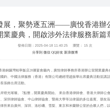
發展，聚勢逐五洲——廣悅香港辦
開業慶典，開啟涉外法律服務新篇
發佈日期：2025-04-18 11:40:25
瀏覽：
15
次
分享到
微信
QQ好友
新浪微博
9日，香港銅鑼灣柏寧飯店28層宴會廳內，廣悅律師事務所香港辦公室開業慶典
張國鈞、中國法律服務（香港）有限公司總經理趙振華出席慶典活動並講
部長張鋒出席活動。
岸燈光璀璨。 7點整，開業慶典開始。 來自香港律師會、香港大律師公
、深圳律師協會、中山律師協會、暨南大學等法律届的多位嘉賓、朋友蒞
悅律所來自廣州、深圳、洛杉磯、雪梨、東京和米蘭辦公室的合夥人們，