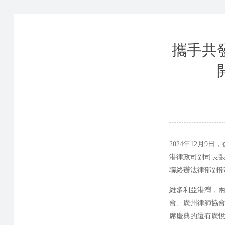
攜手共
2024年12月
港律政司副司長
聯絡辦法律部副
維多利亞港灣，兩
會、廣州律師協會
席慶典的還有廣