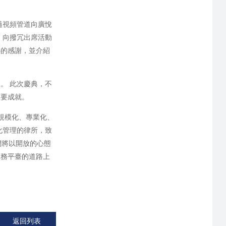
過視頻管道向廣悅
，向撥冗出席活動
心的感謝，並介紹
。 此次慶典，不
重要成就。
規模化、專業化、
化管理的律所，致
們將以開放的心態
服務平臺的道路上
返回列表