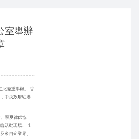
公室舉辦
章
在此隆重舉辦。 香
話，中央政府駐港
會、寧夏律師協
臨活動現場。 出
以及來自企業界、