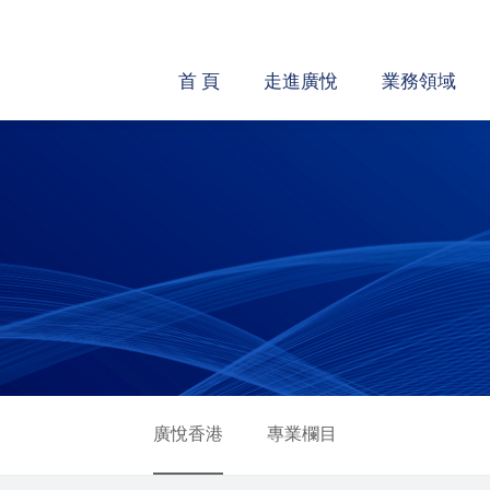
首 頁
走進廣悅
業務領域
廣悅香港
專業欄目