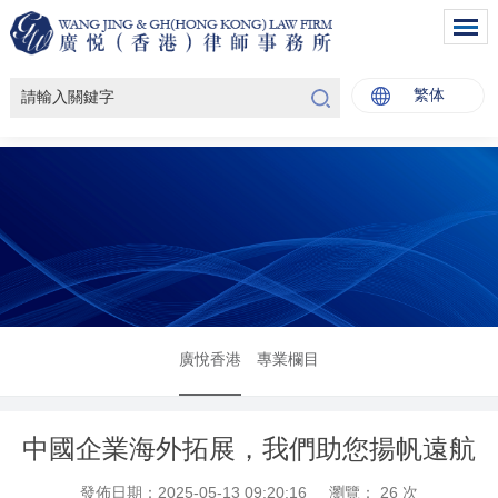
繁体
廣悅香港
專業欄目
中國企業海外拓展，我們助您揚帆遠航
發佈日期：2025-05-13 09:20:16
瀏覽：
26
次