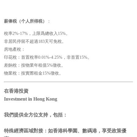
薪俸税（个人所得税）
：
稅率2%-17%，上限爲總收入15%。
非居民停留不超過183天可免稅。
房地產稅：
印花稅：首置稅率0.01%-4.25%，非首置15%。
差餉稅：按物業年租值5%徵收。
物業稅：按實際租金15%徵收。
在香港投資
Investment in Hong Kong
我們提供全方位支持，包括：
特殊經濟區域對接：如香港科學園、數碼港，享受政策優