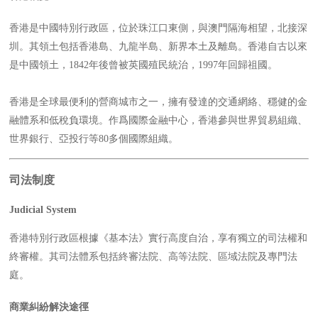
香港是中國特別行政區，位於珠江口東側，與澳門隔海相望，北接深
圳。其領土包括香港島、九龍半島、新界本土及離島。香港自古以來
是中國領土，1842年後曾被英國殖民統治，1997年回歸祖國。
香港是全球最便利的營商城市之一，擁有發達的交通網絡、穩健的金
融體系和低稅負環境。作爲國際金融中心，香港參與世界貿易組織、
世界銀行、亞投行等80多個國際組織。
司法制度
Judicial System
香港特別行政區根據《基本法》實行高度自治，享有獨立的司法權和
終審權。其司法體系包括終審法院、高等法院、區域法院及專門法
庭。
商業糾紛解決途徑