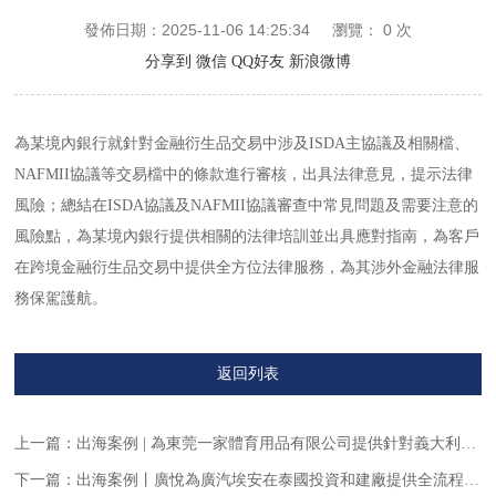
發佈日期：2025-11-06 14:25:34
瀏覽：
0
次
分享到
微信
QQ好友
新浪微博
為某境內銀行就針對金融衍生品交易中涉及ISDA
主協議及相關檔、
NAFMII
協議等交易檔中的條款進行審核，出具法律意見
，提示法律
風險
；
總結在ISDA
協議及
NAFMII
協議審查中常見問題及需要注意的
風險點，為某境內銀行提供相關的法律培訓並出具應對指南，為客戶
在跨境金融衍生品交易中提供全方位法律服務，為其涉外金融法律服
務保駕護航。
返回列表
上一篇：
出海案例 | 為東莞一家體育用品有限公司提供針對義大利某公司的債務追償及信貸回收等相關法律服務
下一篇：
出海案例丨廣悅為廣汽埃安在泰國投資和建廠提供全流程服務