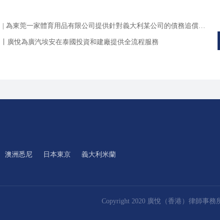
| 為東莞一家體育用品有限公司提供針對義大利某公司的債務追償及信貸回收等相關法律服務
例丨廣悅為廣汽埃安在泰國投資和建廠提供全流程服務
澳洲悉尼
日本東京
義大利米蘭
Copyright 2020 廣悅（香港）律師事務所. Al