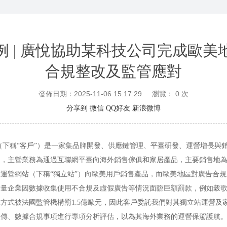
例 | 廣悅協助某科技公司完成歐美
合規整改及監管應對
發佈日期：2025-11-06 15:17:29
瀏覽：
0
次
分享到
微信
QQ好友
新浪微博
稱“客戶”）是一家集品牌開發、供應鏈管理、平臺研發、運營增長與
司，主營業務為通過互聯網平臺向海外銷售傢俱和家居產品，主要銷售地
運營網站（下稱“獨立站”）向歐美用戶銷售產品，而歐美地區對廣告合
大量企業因數據收集使用不合規及虛假廣告等情況面臨巨額罰款，例如穀
方式被法國監管機構罰1.5億歐元，因此客戶委託我們對其獨立站運營及
宣傳、數據合規事項進行專項分析評估，以為其海外業務的運營保駕護航