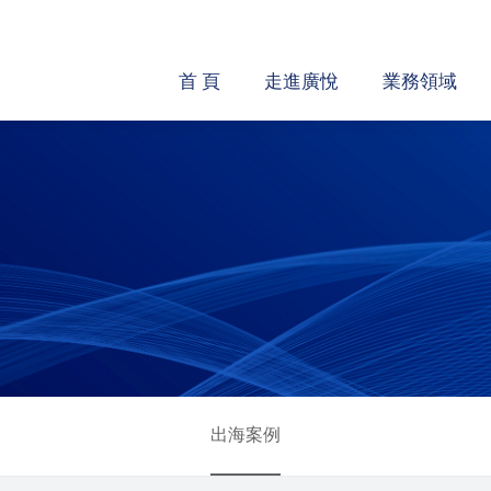
首 頁
走進廣悅
業務領域
出海案例