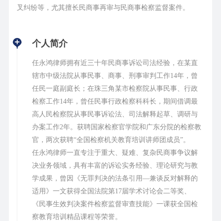
叉纠纷等，尤其擅长民商事再审与民商事检察监督案件。
个人简介
任永鸿律师拥有近三十年民商事诉讼司法经验，在某直
辖市中级法院从事民事、商事、刑事审判工作14年，曾
任民一庭副庭长；在珠三角某市检察院从事民事、行政
检察工作14年，曾任民事行政检察科科长，期间借调最
高人民检察院从事民事诉讼法、司法解释起草、调研与
办案工作2年。获聘国家检察官学院和广东分院的检察教
官，两次获聘“全国检察机关教育培训讲师团成员”。
任永鸿律师一直专注于重大、疑难、复杂民商事争议解
决业务领域，具有丰富的诉讼实务经验、理论研究与教
学成果，曾因《无罪判决的法条引用—兼谈反对解释的
适用》一文获得全国法院第17届学术讨论会二等奖、
《民事生效判决案件检察监督审查技能》一课获全国检
察教育培训精品课程等荣誉。