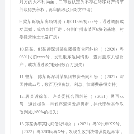
对方的大不利局面，二审被认定为不存在转移财产情节
并取得抚养权，再审阶段驳回对方申请）
9.梁某诉杨某离婚纠纷（粤0115民初xxx号，通过调解成
功离婚，成功查封厂房，分割广州市某区6块宅基地、村
委经营性土地及厂房）
10.陈某、邹某诉深圳某集团投资合同纠纷（（2020）粤
0391民初xxxx号，发现股东混同情形、查封股东关键财
产，成功通过谈判挽回数百万损失）
11.曾某、陈某诉深圳某集团投资合同纠纷（（2021）深
国仲裁xx号，数百万投资款、利息、律师费获得支持）
12.唐某诉徐某、许某委托合同纠纷（（2021）民再xx
号，通过抓住一审程序漏洞发起再审，并代理徐某争取
改判减少80%的损失）
13.郑某诉李某民间借贷纠纷（（2021）粤02民申XX号、
（2022）粤0203民再X号，发现生效判决错误提起再审，