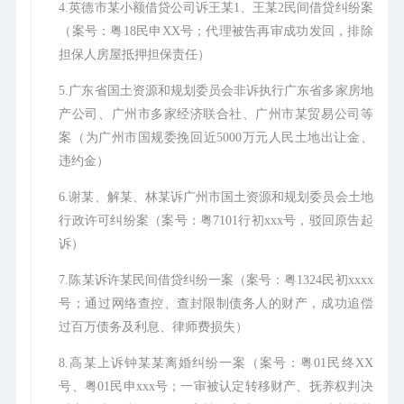
4.英德市某小额借贷公司诉王某1、王某2民间借贷纠纷案
（案号：粤18民申XX号；代理被告再审成功发回，排除
担保人房屋抵押担保责任）
5.广东省国土资源和规划委员会非诉执行广东省多家房地
产公司、广州市多家经济联合社、广州市某贸易公司等
案（为广州市国规委挽回近5000万元人民土地出让金、
违约金）
6.谢某、解某、林某诉广州市国土资源和规划委员会土地
行政许可纠纷案（案号：粤7101行初xxx号，驳回原告起
诉）
7.陈某诉许某民间借贷纠纷一案（案号：粤1324民初xxxx
号；通过网络查控、查封限制债务人的财产，成功追偿
过百万债务及利息、律师费损失）
8.高某上诉钟某某离婚纠纷一案（案号：粤01民终XX
号、粤01民申xxx号；一审被认定转移财产、抚养权判决