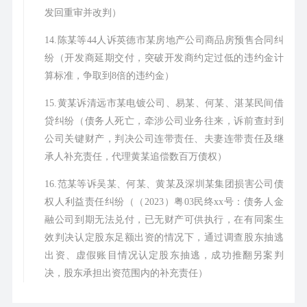
发回重审并改判）
14.陈某等44人诉英德市某房地产公司商品房预售合同纠
纷（开发商延期交付，突破开发商约定过低的违约金计
算标准，争取到8倍的违约金）
15.黄某诉清远市某电镀公司、易某、何某、湛某民间借
贷纠纷（债务人死亡，牵涉公司业务往来，诉前查封到
公司关键财产，判决公司连带责任、夫妻连带责任及继
承人补充责任，代理黄某追偿数百万债权）
16.范某等诉吴某、何某、黄某及深圳某集团损害公司债
权人利益责任纠纷（（2023）粤03民终xx号：债务人金
融公司到期无法兑付，已无财产可供执行，在有同案生
效判决认定股东足额出资的情况下，通过调查股东抽逃
出资、虚假账目情况认定股东抽逃，成功推翻另案判
决，股东承担出资范围内的补充责任）