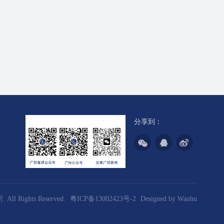
分享到：
l Rights Reserved.
粤ICP备13002423号-2
Designed by
Wanhu