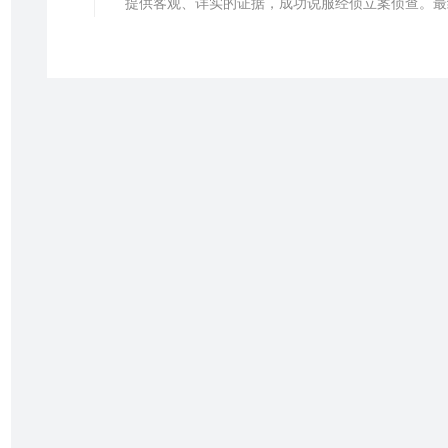
提供客观、详实的证据，成功说服经侦立案侦查。最