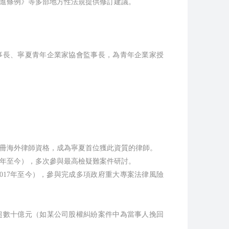
進條例》等多部地方性法規提供修訂建議。
事長、寧夏青年企業家協會監事長，為青年企業家授
註冊海外律師資格，成為寧夏首位獲此資質的律師。
9年至今），多次參與最高檢疑難案件研討。
017年至今），參與完成多項政府重大專案法律風險
超數十億元（如某公司股權糾紛案件中為當事人挽回