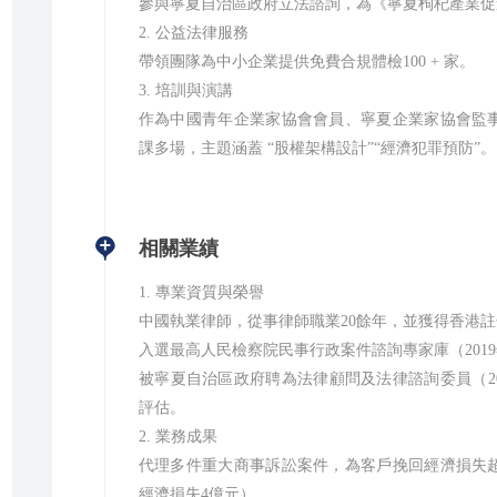
參與寧夏自治區政府立法諮詢，為《寧夏枸杞產業促
2. 公益法律服務
帶領團隊為中小企業提供免費合規體檢100 + 家。
3. 培訓與演講
作為中國青年企業家協會會員、寧夏企業家協會監
課多場，主題涵蓋 “股權架構設計”“經濟犯罪預防”。
相關業績
1. 專業資質與榮譽
中國執業律師，從事律師職業20餘年，並獲得香港
入選最高人民檢察院民事行政案件諮詢專家庫（201
被寧夏自治區政府聘為法律顧問及法律諮詢委員（2
評估。
2. 業務成果
代理多件重大商事訴訟案件，為客戶挽回經濟損失
經濟損失4億元）。