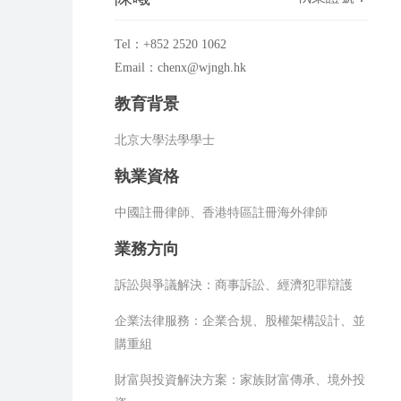
Tel：+852 2520 1062
Email：chenx@wjngh.hk
教育背景
北京大學法學學士
執業資格
中國註冊律師、香港特區註冊海外律師
業務方向
訴訟與爭議解決：商事訴訟、經濟犯罪辯護
企業法律服務：企業合規、股權架構設計、並
購重組
財富與投資解決方案：家族財富傳承、境外投