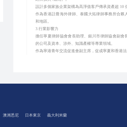
設計多個家族企業架構為高淨值客戶傳承資產超 10
作為香港註冊海外律師、泰國大拓律師事務所合夥
和地區。
3.行業影響力
擔任寧夏律師協會會長助理、銀川市律師協會副會
的公司及資本、涉外、知識產權等專業領域。
作為寧港青年交流促進會副主席，促成寧夏和香港法
澳洲悉尼
日本東京
義大利米蘭