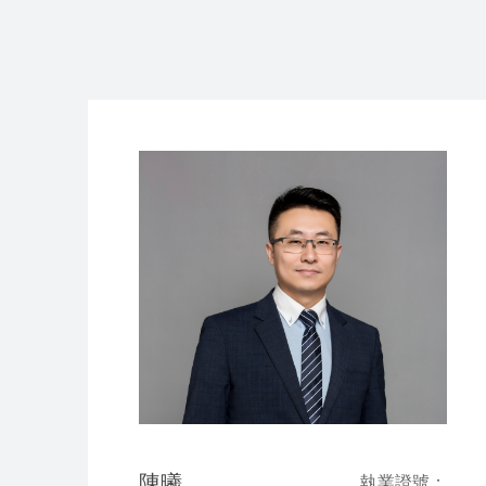
陳曦
執業證號：