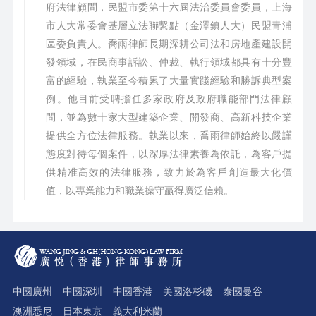
府法律顧問，民盟市委第十六屆法治委員會委員，上海
市人大常委會基層立法聯繫點（金澤鎮人大）民盟青浦
區委負責人。喬雨律師長期深耕公司法和房地產建設開
發領域，在民商事訴訟、仲裁、執行領域都具有十分豐
富的經驗，執業至今積累了大量實踐經驗和勝訴典型案
例。他目前受聘擔任多家政府及政府職能部門法律顧
問，並為數十家大型建築企業、開發商、高新科技企業
提供全方位法律服務。執業以來，喬雨律師始終以嚴謹
態度對待每個案件，以深厚法律素養為依託，為客戶提
供精准高效的法律服務，致力於為客戶創造最大化價
值，以專業能力和職業操守贏得廣泛信賴。
中國廣州
中國深圳
中國香港
美國洛杉磯
泰國曼谷
澳洲悉尼
日本東京
義大利米蘭