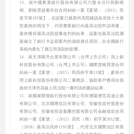
13、就中國農業銀行股份有限公司六盤水分行與劉曉
鳴、劉曉雲儲蓄存款合同糾紛一案【案號：（2015）民
提字第181號】，在該案已被貴州高院確認為首批十大典
型案例的情況下，代理農業銀行向最高法院申請再審，
最終獲得最高法院提審改判的結果，該案在最高法院層
面確立了銀行卡盜刷案件的過錯責任原則，在全國銀行
系統內產生了廣泛而深刻的影響。
14、就天津羅升企業有限公司（台灣上市公司）與上銀
科技股份有限公司（台灣上市公司）國際貨物買賣合同
糾紛一案【案號：（2015）民四終字第13號】，參與代
理上銀科技股份有限公司二審應訴，協助客戶獲得全面
維持天津市高級人民法院一審判決的勝訴結果。
15、就國家開發銀行股份有限公司與濮陽濮范高速公路
有限公司、北京國際信託有限公司、安徽投資控股股份
有限公司、安徽省投資集團控股有限公司金融借款合同
糾紛一案【案號：（2015）高民（商）初字第3012號、
（2018）最高法民終1191號】，代理北京國際信託有限