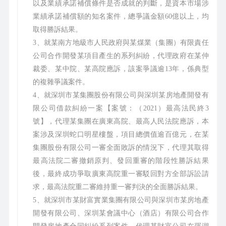
以及業績承諾補償條件是否成就的判斷，是資本市場涉
業績承諾補償額的知名案件，總爭議金額60億以上，均
取得勝訴結果。
3、就某南方地級市人民政府與某煤業（集團）有限責任
公司合作開發某項目產生的系列糾紛，代理政府在某仲
裁委、某中院、某高院應訴，該案爭議逾13年，係典型
的複雜爭議案件。
4、就深圳市某集團股份有限公司與深圳某房地產開發有
限公司借款糾紛一案【案號：（2021）最高法民終3
號】，代理某集團在廣東高院、最高人民法院應訴，本
案涉及深圳蛇口明星樓盤，項目總價值逾百億元，在某
集團股份有限公司一審全面敗訴的情況下，代理其取得
最高法院二審撤銷原判、發回重審的階段性勝訴結果
後，最終成功爭取廣東高院重一審駁回對方全部訴訟請
求，最高法院重二審維持重一審判決的全面勝訴結果。
5、就深圳市某財富實業集團有限公司與深圳市某房地產
開發有限公司、深圳某會議中心（酒店）有限公司合作