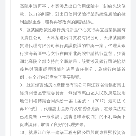
高院申請再審，本案涉及出口信用保險中「糾紛先決條
款」效力的判斷，對出口信用保險行業系統性風險的控
制至關重要，獲得再審改判的勝訴結果。
8、就某國政策性銀行濱海新區中心支行與宜昌某集團有
限責任公司、天津某進出口貿易有限公司、天津某國際
貨運代理有限公司執行異議復議的申訴一案，代理某銀
行濱海新區中心支行在向湖北高院申請執行監督，獲得
湖北高院全部支持的全勝結果，該案涉及銀行司法協助
義務與國庫經理職能的邊界責任劃分，為銀行內部首
例，在全行內部產生了重要影響。
9、就無錫寶銘房地產開發有限公司與江蘇省無錫市惠山
經濟開發區管理委員會、無錫市惠山區人民政府建設用
地使用權轉讓合同糾紛一案【案號：（2017）最高法民
再109號】，代理惠山區政府及管委會應訴，在最高法院
已經提審（一般來說，提審意味著改判）的不利局面下
促成調解，取得了良好的代理效果。
10、就廉江市第一建築工程有限公司與廣東振熙投資管