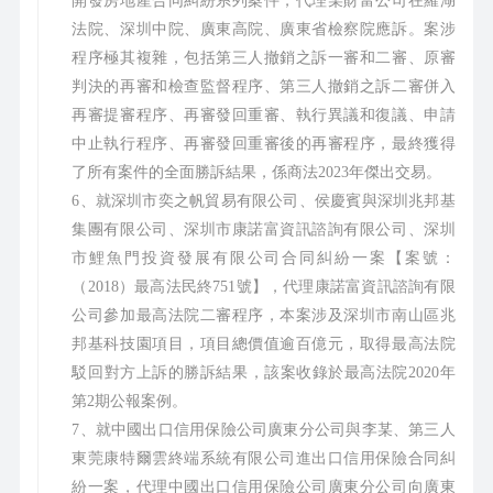
開發房地產合同糾紛系列案件，代理某財富公司在羅湖
法院、深圳中院、廣東高院、廣東省檢察院應訴。案涉
程序極其複雜，包括第三人撤銷之訴一審和二審、原審
判決的再審和檢查監督程序、第三人撤銷之訴二審併入
再審提審程序、再審發回重審、執行異議和復議、申請
中止執行程序、再審發回重審後的再審程序，最終獲得
了所有案件的全面勝訴結果，係商法2023年傑出交易。
6、就深圳市奕之帆貿易有限公司、侯慶賓與深圳兆邦基
集團有限公司、深圳市康諾富資訊諮詢有限公司、深圳
市鯉魚門投資發展有限公司合同糾紛一案【案號：
（2018）最高法民終751號】，代理康諾富資訊諮詢有限
公司參加最高法院二審程序，本案涉及深圳市南山區兆
邦基科技園項目，項目總價值逾百億元，取得最高法院
駁回對方上訴的勝訴結果，該案收錄於最高法院2020年
第2期公報案例。
7、就中國出口信用保險公司廣東分公司與李某、第三人
東莞康特爾雲終端系統有限公司進出口信用保險合同糾
紛一案，代理中國出口信用保險公司廣東分公司向廣東