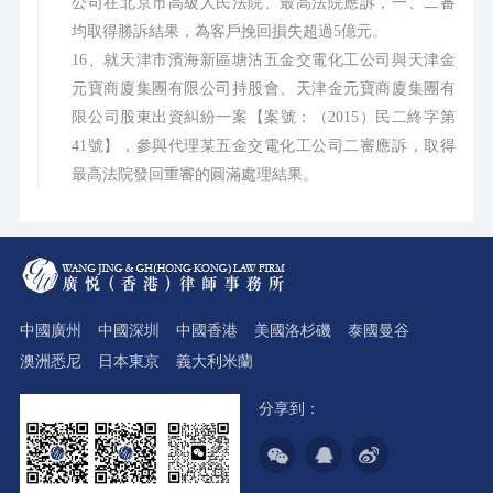
公司在北京市高級人民法院、最高法院應訴，一、二審
均取得勝訴結果，為客戶挽回損失超過5億元。
16、就天津市濱海新區塘沽五金交電化工公司與天津金
元寶商廈集團有限公司持股會、天津金元寶商廈集團有
限公司股東出資糾紛一案【案號：（2015）民二終字第
41號】，參與代理某五金交電化工公司二審應訴，取得
最高法院發回重審的圓滿處理結果。
中國廣州
中國深圳
中國香港
美國洛杉磯
泰國曼谷
澳洲悉尼
日本東京
義大利米蘭
分享到：