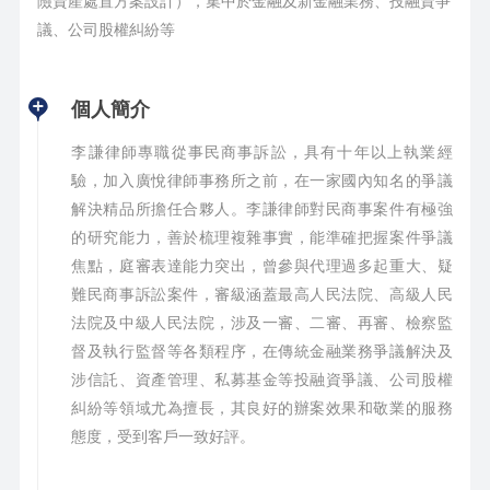
險資產處置方案設計），集中於金融及新金融業務、投融資爭
議、公司股權糾紛等
個人簡介
李謙律師專職從事民商事訴訟，具有十年以上執業經
驗，加入廣悅律師事務所之前，在一家國內知名的爭議
解決精品所擔任合夥人。李謙律師對民商事案件有極強
的研究能力，善於梳理複雜事實，能準確把握案件爭議
焦點，庭審表達能力突出，曾參與代理過多起重大、疑
難民商事訴訟案件，審級涵蓋最高人民法院、高級人民
法院及中級人民法院，涉及一審、二審、再審、檢察監
督及執行監督等各類程序，在傳統金融業務爭議解決及
涉信託、資產管理、私募基金等投融資爭議、公司股權
糾紛等領域尤為擅長，其良好的辦案效果和敬業的服務
態度，受到客戶一致好評。