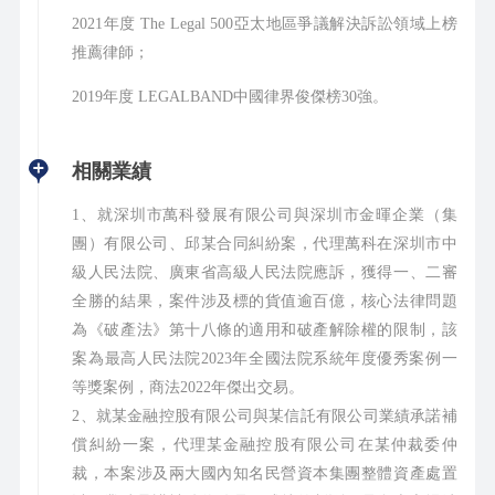
2021年度 The Legal 500亞太地區爭議解決訴訟領域上榜
推薦律師；
2019年度 LEGALBAND中國律界俊傑榜30強。
相關業績
1、就深圳市萬科發展有限公司與深圳市金暉企業（集
團）有限公司、邱某合同糾紛案，代理萬科在深圳市中
級人民法院、廣東省高級人民法院應訴，獲得一、二審
全勝的結果，案件涉及標的貨值逾百億，核心法律問題
為《破產法》第十八條的適用和破產解除權的限制，該
案為最高人民法院2023年全國法院系統年度優秀案例一
等獎案例，商法2022年傑出交易。
2、就某金融控股有限公司與某信託有限公司業績承諾補
償糾紛一案，代理某金融控股有限公司在某仲裁委仲
裁，本案涉及兩大國內知名民營資本集團整體資產處置