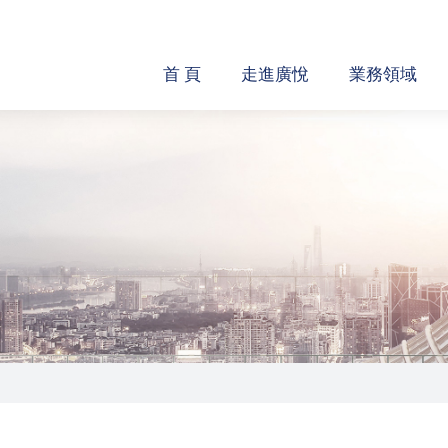
首 頁
走進廣悅
業務領域