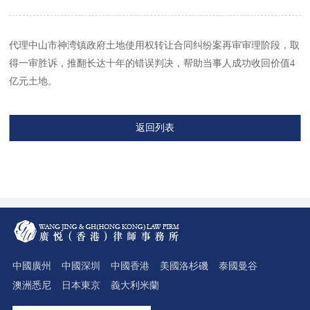
代理中山市神湾镇政府土地使用权转让合同纠纷案再审审理阶段，取
得一审胜诉，推翻长达十年的错误判决，帮助当事人成功收回价值4
亿元土地。
返回列表
中國廣州
中國深圳
中國香港
美國洛杉磯
泰國曼谷
澳洲悉尼
日本東京
義大利米蘭