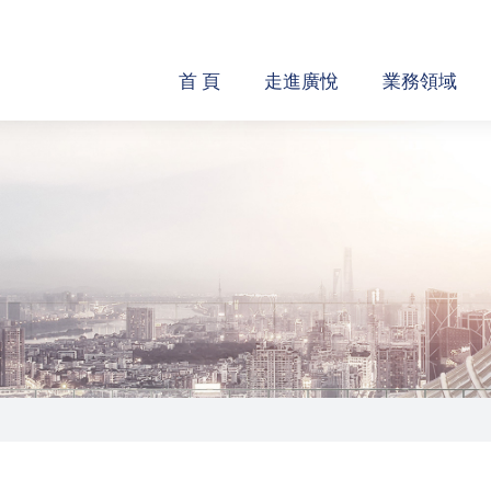
首 頁
走進廣悅
業務領域