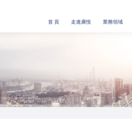
首 頁
走進廣悅
業務領域