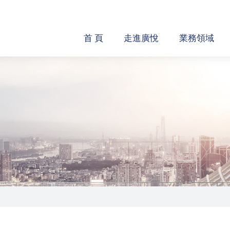
首 頁
走進廣悅
業務領域