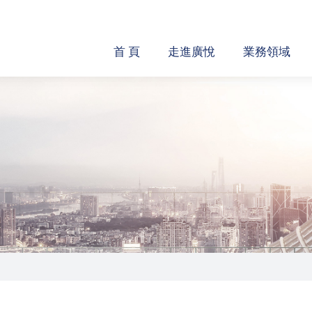
首 頁
走進廣悅
業務領域