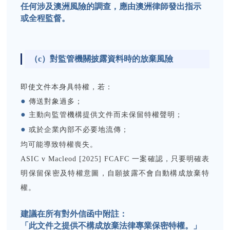
任何涉及澳洲風險的調查，應由澳洲律師發出指示
或全程監督。
（c）
對監管機關披露資料時的放棄風險
即使文件本身具特權，若：
●
傳送對象過多；
●
主動向監管機構提供文件而未保留特權聲明；
●
或於企業內部不必要地流傳；
均可能導致特權喪失。
ASIC v Macleod [2025] FCAFC 一案確認，只要明確表
明保留保密及特權意圖，自願披露不會自動構成放棄特
權。
建議在所有對外信函中附註：
「
此文件之提供不構成放棄法律專業保密特權。」