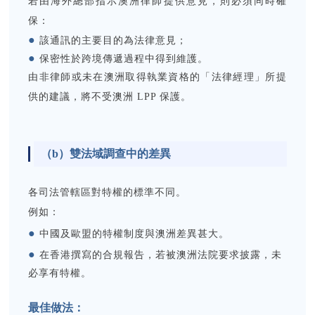
若由海外總部指示澳洲律師提供意見，則必須同時確
保：
●
該通訊的主要目的為法律意見；
●
保密性於跨境傳遞過程中得到維護。
由非律師或未在澳洲取得執業資格的「法律經理」所提
供的建議，將不受澳洲 LPP 保護。
（b）
雙法域調查中的差異
各司法管轄區對特權的標準不同。
例如：
●
中國及歐盟的特權制度與澳洲差異甚大。
●
在香港撰寫的合規報告，若被澳洲法院要求披露，未
必享有特權。
最佳做法：