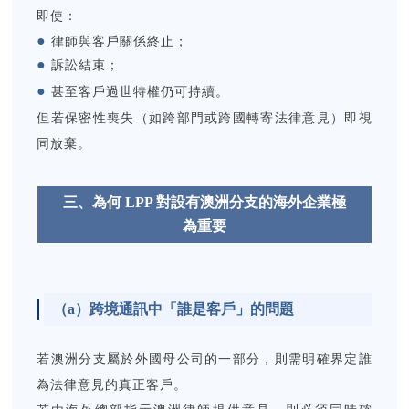
即使：
●
律師與客戶關係終止；
●
訴訟結束；
●
甚至客戶過世特權仍可持續。
但若保密性喪失（如跨部門或跨國轉寄法律意見）即視
同放棄。
三、為何 LPP 對設有澳洲分支的海外企業極
為重要
（
a）跨境通訊中「誰是客戶」的問題
若澳洲分支屬於外國母公司的一部分，則需明確界定誰
為法律意見的真正客戶。