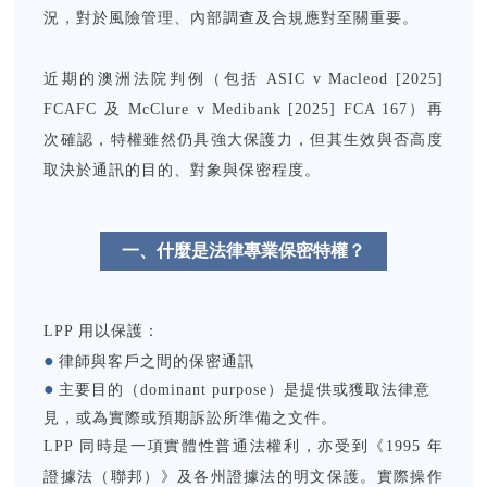
況，對於風險管理、內部調查及合規應對至關重要。
近期的澳洲法院判例（包括 ASIC v Macleod [2025]
FCAFC 及 McClure v Medibank [2025] FCA 167）再
次確認，特權雖然仍具強大保護力，但其生效與否高度
取決於通訊的目的、對象與保密程度。
一、什麼是法律專業保密特權？
LPP 用以保護：
●
律師與客戶之間的保密通訊
●
主要目的（dominant purpose）
是提供或獲取法律意
見，或為實際或預期訴訟所準備之文件。
LPP 同時是一項實體性普通法權利，亦受到《1995 年
證據法（聯邦）》及各州證據法的明文保護。實際操作