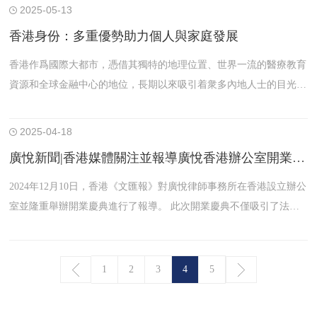
亞、印度、日本在內的14個國家和地區。此次排名共涵蓋商業交易、
2025-05-13
建設工程、政府監管、國際仲裁、知識產權、勞動與雇傭以及破產重
香港身份：多重優勢助力個人與家庭發展
整七大領域。該榜單旨在表彰亞太地區領先的爭議解決律師事務所。
香港作爲國際大都市，憑借其獨特的地理位置、世界一流的醫療教育
資源和全球金融中心的地位，長期以來吸引着衆多內地人士的目光。
獲得香港身份不僅能提升個人發展空間，更能爲全家帶來實實在在的
福利。以下是香港身份的主要優勢：
2025-04-18
廣悅新聞|香港媒體關注並報導廣悅香港辦公室開業慶典，共築大灣區法律服務新橋樑
2024年12月10日，香港《文匯報》對廣悅律師事務所在香港設立辦公
室並隆重舉辦開業慶典進行了報導。 此次開業慶典不僅吸引了法律
界的廣泛關注，更彰顯了廣悅在業界的卓越地位和深遠影響。
1
2
3
4
5