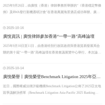
2025年9月26日，由廣悅（香港）律師事務所舉辦的“《香港穩定幣條
例》及RWA發行新機遇研討會”在香港萬麗海景酒店成功舉辦。廣悅
律師事務所董事會、廣悅洛杉磯、東京及悉尼辦公室負責人、廣悅
（香港）境外註冊律師以及來自全國各地律師界和多家金融機構的專
2025-10-16
業人士，圍繞香港穩定幣與RWA發行領域的法律實踐和行業機遇展開
廣悅資訊 | 廣悅律師參加香港“一帶一路”高峰論壇
深入探討與交流。
2025年9月10日至11日，由香港特別行政區政府與香港貿易發展局合
辦的第十屆“一帶一路”高峰論壇在香港會議展覽中心舉行。本次論壇
以 “合作求變 共建未來” 為主題，吸引超過6000名參加者，包括超過
90位政商界代表發言，以及逾100個代表團參與，成為推動“一帶一
2025-10-14
路”合作的重要國際商貿平臺。
廣悅榮譽丨廣悅榮登Benchmark Litigation 2025年亞太區爭議解決榜單
近日，國際權威法律評級機構Benchmark Litigation公佈了2025亞太地
區爭議解決榜單（Benchmark Litigation Asia-Pacific 2025 Ranking
s），該榜單覆蓋了包括中國大陸、中國香港特別行政區、澳大利