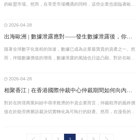
的歐盟市場。然而，在享受市場機遇的同時，這些企業也面臨著歐盟
嚴格的數據保護法規——《通用數據保護條例》（General Data Prote
ction Regulation, 簡稱GDPR）帶來的挑戰。
2026-04-28
出海歐洲 | 數據泄露應對——發生數據泄露後，你有72小時
隨著全球數字化進程的加速，數據已成為企業最寶貴的資產之一。然
而，伴隨數據價值的增長，數據泄露的風險也日益凸顯。對於在歐盟
開展業務的中國企業而言，了解並嚴格遵守《通用數據保護條例》
（GDPR）關於數據泄露的規定至關重要。
2026-04-28
相聚香江 | 在香港國際仲裁中心仲裁期間如何向內地法院申請財產保全——《仲裁保全安排》實務操作全指引
對於在跨境商業糾紛中尋求救濟的中資企業而言，仲裁程序的最終價
值在於能否將勝訴裁決切實轉化為可執行的財產。然而，在漫長的仲
裁程序推進過程中，對方當事人完全可能通過轉移資產、隱匿財產等
方式，使最終裁決淪為一紙空文。財產保全措施，正是為解決這
一"贏了官司、執行不能"的困境而設計的預防性司法救濟手段。
1
2
3
4
5