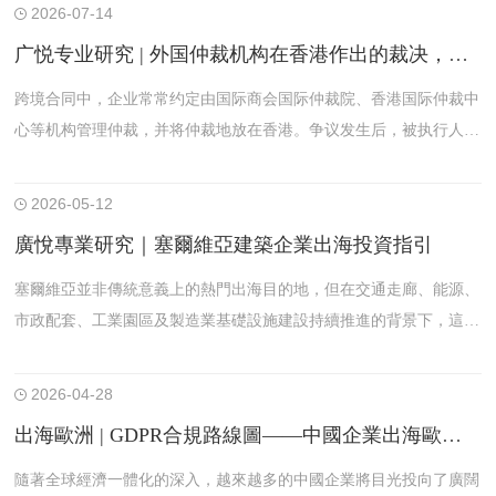
2026-07-14
广悦专业研究 | 外国仲裁机构在香港作出的裁决，能否作为“香港裁决”在内地执行？
跨境合同中，企业常常约定由国际商会国际仲裁院、香港国际仲裁中
心等机构管理仲裁，并将仲裁地放在香港。争议发生后，被执行人有
时会提出一个看似技术性、实则影响巨大的抗辩：外国仲裁机构作出
的裁决，是否能够被视为《内地与香港特别行政区相互执行仲裁裁决
2026-05-12
的安排》项下的“香港仲裁裁决”。
廣悅專業研究｜塞爾維亞建築企業出海投資指引
塞爾維亞並非傳統意義上的熱門出海目的地，但在交通走廊、能源、
市政配套、工業園區及製造業基礎設施建設持續推進的背景下，這一
市場正逐步進入中國建築企業的項目地圖。對於管理層而言，真正棘
手的問題往往不是“有沒有機會”，而是“進入方式是否選對、風險邊
2026-04-28
界是否看清”。
出海歐洲 | GDPR合規路線圖——中國企業出海歐盟的合規行動清單
隨著全球經濟一體化的深入，越來越多的中國企業將目光投向了廣闊